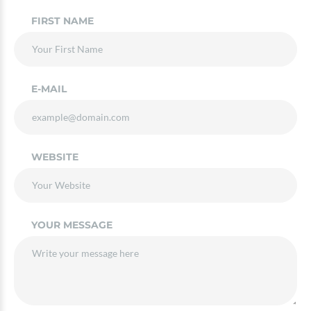
FIRST NAME
E-MAIL
WEBSITE
YOUR MESSAGE