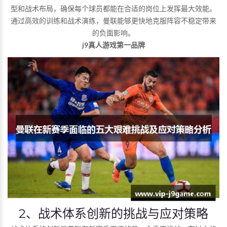
型和战术布局，确保每个球员都能在合适的岗位上发挥最大效能。
通过高效的训练和战术演练，曼联能够更快地克服阵容不稳定带来
的负面影响。
j9真人游戏第一品牌
2、战术体系创新的挑战与应对策略