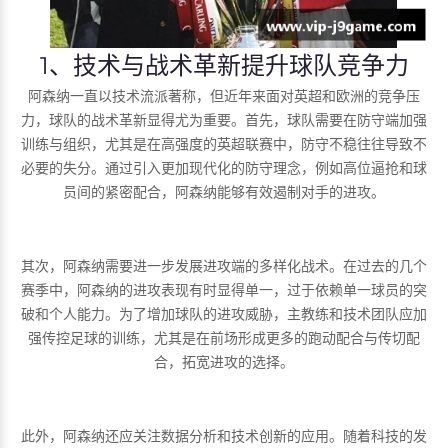
1、技术与战术革新提升球队竞争力
阿森纳一直以技术流派著称，但近年来面对英超和欧洲的竞争压
力，球队的战术革新显得尤为重要。首先，球队需要在防守端加强
训练与组织，尤其是在高强度的英超联赛中，防守不稳往往导致不
必要的失分。通过引入更加现代化的防守理念，例如高位逼抢和球
员间的紧密配合，阿森纳能够有效遏制对手的进攻。
其次，阿森纳需要进一步发展进攻端的多样化战术。在过去的几个
赛季中，阿森纳的进攻表现有时显得单一，过于依赖单一球员的突
破和个人能力。为了增加球队的进攻威胁，主教练和技术团队应加
强传控足球的训练，尤其是在前场形成更多的跑动配合与传切配
合，拓宽进攻的选择。
此外，阿森纳还应关注数据分析和技术创新的应用。随着科技的发