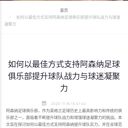
首页
如何以最佳方式支持阿森纳足球俱乐部提升球队战力与球迷
凝聚力
如何以最佳方式支持阿森纳足球
俱乐部提升球队战力与球迷凝聚
力
2025-11-16 13:41:42
阿森纳足球俱乐部，作为英格兰足球历史上最具影响力和传统的俱
乐部之一，面临着不断提升球队战力和增强球迷凝聚力的挑战。本
文旨在探讨如何以最佳方式支持阿森纳提升球队实力，并在全球范