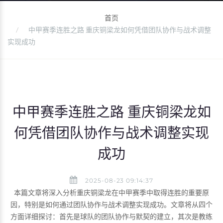
首页
中甲赛季连胜之路 重庆铜梁龙如何凭借团队协作与战术调整
实现成功
中甲赛季连胜之路 重庆铜梁龙如
何凭借团队协作与战术调整实现
成功
2025-08-23 09:14:37
本篇文章将深入分析重庆铜梁龙在中甲赛季中取得连胜的重要原
因，特别是如何通过团队协作与战术调整实现成功。文章将从四个
方面详细探讨：首先是球队的团队协作与默契的建立，其次是教练