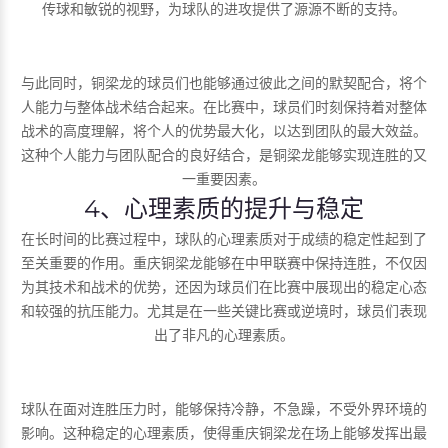
传球和敏锐的视野，为球队的进攻提供了源源不断的支持。
与此同时，铜梁龙的球员们也能够通过彼此之间的默契配合，将个
人能力与整体战术结合起来。在比赛中，球员们时刻保持着对整体
战术的高度理解，将个人的优势最大化，以达到团队的最大效益。
这种个人能力与团队配合的良好结合，是铜梁龙能够实现连胜的又
一重要因素。
4、心理素质的提升与稳定
在长时间的比赛过程中，球队的心理素质对于成绩的稳定性起到了
至关重要的作用。重庆铜梁龙能够在中甲联赛中保持连胜，不仅因
为其技术和战术的优势，还因为球员们在比赛中展现出的稳定心态
和较强的抗压能力。尤其是在一些关键比赛或逆境时，球员们表现
出了非凡的心理素质。
球队在面对连胜压力时，能够保持冷静，不急躁，不受外界环境的
影响。这种稳定的心理素质，使得重庆铜梁龙在场上能够发挥出最