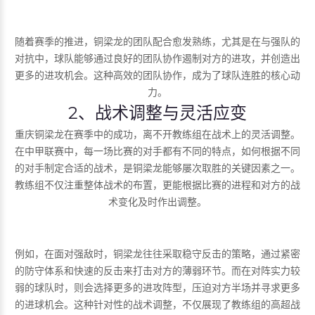
随着赛季的推进，铜梁龙的团队配合愈发熟练，尤其是在与强队的
对抗中，球队能够通过良好的团队协作遏制对方的进攻，并创造出
更多的进攻机会。这种高效的团队协作，成为了球队连胜的核心动
力。
2、战术调整与灵活应变
重庆铜梁龙在赛季中的成功，离不开教练组在战术上的灵活调整。
在中甲联赛中，每一场比赛的对手都有不同的特点，如何根据不同
的对手制定合适的战术，是铜梁龙能够屡次取胜的关键因素之一。
教练组不仅注重整体战术的布置，更能根据比赛的进程和对方的战
术变化及时作出调整。
例如，在面对强敌时，铜梁龙往往采取稳守反击的策略，通过紧密
的防守体系和快速的反击来打击对方的薄弱环节。而在对阵实力较
弱的球队时，则会选择更多的进攻阵型，压迫对方半场并寻求更多
的进球机会。这种针对性的战术调整，不仅展现了教练组的高超战