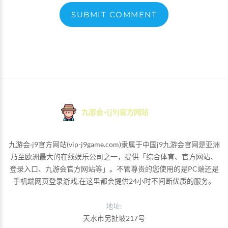
SUBMIT COMMENT
九游会·j9官方网站(vip-j9game.com)隶属于中国j9九游会官网是亚洲
乃至欧洲最大的在线娱乐公司之一，提供「综合体育、官方网站、
登录入口、九游会官方网站等」。不管尊贵的您使用的是PC端还是
手机端网页登录游戏,在这里都会提供24小时不间断优质的服务。
地址:
天水市另扯坡217号