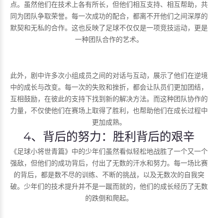
点。虽然他们在技术上各有所长，但他们相互支持、相互帮助，共
同为团队争取荣誉。每一次成功的配合，都离不开他们之间深厚的
默契和无私的合作。这也反映了足球不仅仅是一项竞技运动，更是
一种团队合作的艺术。
此外，剧中许多次小组成员之间的对话与互动，展示了他们在逆境
中的成长与改变。每一次的失败和挫折，都会让队员们更加团结，
互相鼓励，在彼此的支持下找到新的解决方法。而这种团队协作的
力量，不仅使他们在赛场上取得了胜利，也帮助他们在成长过程中
更加成熟。
4、背后的努力：胜利背后的艰辛
《足球小将世青篇》中的少年们虽然看似轻松地战胜了一个又一个
强敌，但他们的成功背后，付出了无数的汗水和努力。每一场比赛
的背后，都是数不尽的训练、不断的挑战，以及无数次的自我突
破。少年们的技术提升并不是一蹴而就的，他们的成长经历了无数
的跌倒和爬起。