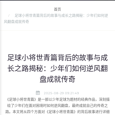
首页
足球小将世青篇背后的故事与成长之路揭秘：少年们如何逆
风翻盘成就传奇
足球小将世青篇背后的故事与成
长之路揭秘：少年们如何逆风翻
盘成就传奇
2025-08-29 09:21:49
《足球小将世青篇》是一部以少年足球为题材的经典作品，深刻描
绘了少年们在面对困境时如何逆风翻盘，最终成就自己的传奇之
路。本文将从四个方面对《足球小将世青篇》的背后故事进行详细