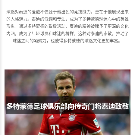
球迷对泰迪的爱戴不仅源于他出色的竞技能力，更在于他展现出来
的人格魅力。泰迪的低调和专注，成为了多特蒙德球迷心中的英雄
形象。通过多特蒙德的致敬活动，泰迪的精神被赋予了更深的文化
内涵，成为了年轻球员和球迷的榜样。这种对泰迪的崇敬，推动了
球迷之间的凝聚力，也使得多特蒙德的球迷文化更加丰富。