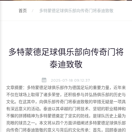
首页
多特蒙德足球俱乐部向传奇门将泰迪致敬
多特蒙德足球俱乐部向传奇门将
泰迪致敬
2025-07-18 09:12:37
文章摘要：多特蒙德足球俱乐部作为德国足坛的重要力量，近年来
不仅在球场上取得了诸多荣誉，还积极参与并弘扬俱乐部的历史与
文化。在这其中，向俱乐部传奇门将泰迪致敬的举措无疑是一项具
有深远意义的活动。泰迪以其卓越的门将技术、坚韧的职业精神和
不懈的拼搏精神为多特蒙德奠定了坚实的防线，是球队历史上最为
亮眼的球员之一。本文将从四个方面详细阐述多特蒙德足球俱乐部
向传奇门将泰迪致敬的意义与背后的文化传承：首先，回顾泰迪的