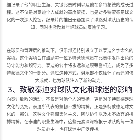
细记录了他的职业生涯、关键比赛时刻以及他在多特蒙德的成长过
程。这不仅是对泰迪个人成就的高度赞扬，也是对多特蒙德足球文
化的一次深入挖掘。纪录片的推出无疑加深了球迷对球队历史的认
知，同时也激励着年轻球员向泰迪学习。
在球员和管理层的推动下，俱乐部还特别设立了以泰迪名字命名的
奖项。这个奖项旨在鼓励每一位多特蒙德球员在比赛中发挥出色的
防守能力和领导力。泰迪的名字将永远和这项荣誉相连，成为了多
特蒙德文化的一部分。通过这种方式，俱乐部不仅缅怀了泰迪的伟
大成就，也为球队注入了新的动力。
3、致敬泰迪对球队文化和球迷的影响
向泰迪致敬的活动，不仅是对他个人的赞扬，更是对多特蒙德足球
文化的弘扬。泰迪所代表的坚韧不拔的精神，正是多特蒙德足球文
化的一部分。这种文化强调集体主义、团队协作以及永不放弃的拼
搏精神。在泰迪的职业生涯中，这些元素深深植根于球队的每一位
球员心中，也在球迷中广泛传播。