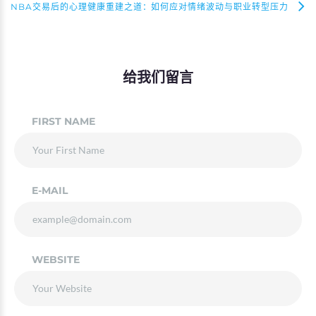
NBA交易后的心理健康重建之道：如何应对情绪波动与职业转型压力
给我们留言
FIRST NAME
E-MAIL
WEBSITE