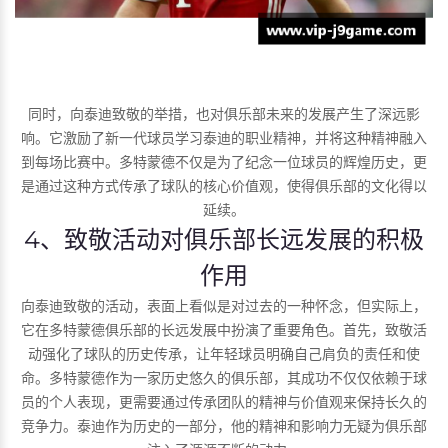
同时，向泰迪致敬的举措，也对俱乐部未来的发展产生了深远影
响。它激励了新一代球员学习泰迪的职业精神，并将这种精神融入
到每场比赛中。多特蒙德不仅是为了纪念一位球员的辉煌历史，更
是通过这种方式传承了球队的核心价值观，使得俱乐部的文化得以
延续。
4、致敬活动对俱乐部长远发展的积极
作用
向泰迪致敬的活动，表面上看似是对过去的一种怀念，但实际上，
它在多特蒙德俱乐部的长远发展中扮演了重要角色。首先，致敬活
动强化了球队的历史传承，让年轻球员明确自己肩负的责任和使
命。多特蒙德作为一家历史悠久的俱乐部，其成功不仅仅依赖于球
员的个人表现，更需要通过传承团队的精神与价值观来保持长久的
竞争力。泰迪作为历史的一部分，他的精神和影响力无疑为俱乐部