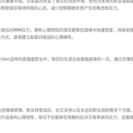
性的重要手段。交易虽然改变了球员的当前环境，但也为未来的职业道路
够帮助球员保持积极的心态，减少因短期挫折而产生的焦虑和压力。
交易后的种种压力，拥有心理韧性的球员能够在困境中快速恢复，持续发
等方式，逐渐建立起面对挑战的心理弹性。
NBA这样的高强度职业中，球员的生涯总会面临结束的一天。通过合理
及到情绪管理、职业转型适应、社交支持以及长远的职业规划等多个方面
提升自身的心理韧性，球员不仅能够在短期内应对交易带来的压力，还能